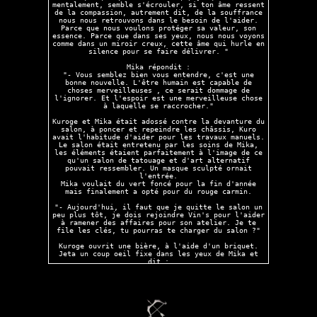
mentalement, semble s'écrouler, si ton âme ressent
nuée de sommeil silencieux.
de la compassion, autrement dit, de la souffrance
Shiro se redressa et descendit doucement du lit,
nous nous retrouvons dans le besoin de l'aider.
enfila une veste et sorti dehors.
Parce que nous voulons protéger sa valeur, son
essence. Parce que dans ses yeux, nous nous voyons
La veille, il était resté chez lui.
comme dans un miroir creux, cette âme qui hurle en
Le soir d'après aussi.
silence pour se faire délivrer. "
~~~
Mika répondit :
"- Vous semblez bien vous entendre, c'est une
bonne nouvelle. L'être humain est capable de
choses merveilleuses , ce serait dommage de
l'ignorer. Et l'espoir est une merveilleuse chose
à laquelle se raccrocher."
Kuroge et Mika était adossé contre la devanture du
salon, à poncer et repeindre les châssis, Kuro
avait l'habitude d'aider pour les travaux manuels.
Le salon était entretenu par les soins de Mika,
les éléments étaient parfaitement à l'image de ce
qu'un salon de tatouage et d'art alternatif
pouvait ressembler. Un masque sculpté ornait
l'entrée.
Mika voulait du vert foncé pour la fin d'année
mais finalement a opté pour du rouge carmin.
"- Aujourd'hui, il faut que je quitte le salon un
peu plus tôt, je dois rejoindre Vin's pour l'aider
à ramener des affaires pour son atelier. Je te
file les clés, tu pourras te charger du salon ?"
Kuroge ouvrit une bière, à l'aide d'un briquet.
Jeta un coup oeil fixe dans les yeux de Mika et
dit :
"- Ok. Mais alors je garde le petit. Il est a moi.
Je prendrai soin de lui."
Mika souriant lui fila une tape dans le dos et dit
:
"- Comme tu voudras, je ne m'y opposerais pas.
Bonne chance à toi ~ mignon garçon"