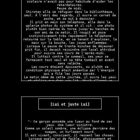
scolaire n'avait pas pour habitude d'aider les
retardataires.
Pause de midi.
Shirotan alla se réfugier dans la bibliothèque,
seul. À l'abri des regards, il ouvra un carnet de
poche, et se mit à dessiner.
Il prit en main son téléphone, alla dans la
galerie photos du système et il vit : une photo
plutôt bien cadrée du torse jusqu'au hanches de
son ami de ce matin. Il rougit et posa
instinctivement très rapidement le téléphone
retourné sur la table, en se tenant d'exploser, la
main sur la bouche, les joues enflammées.
Lorsque la pause de trente minutes de déjeuner
prit fin, il devait rejoindre son local attribué
pour suivre ses cours de l'après-midi.
Il luttait contre le sommeil, ses yeux se
fermaient tout seul et sa tête tombait en avant
sans relâche.
Les cours étaient épuisants, ou plutôt sa
condition physique était anéantie par l'énergie
qui a filé les jours passés.
La matin même de cette journée, il ouvra les yeux
et réalisa que dans son lit, était allongé un
corps. Il ne comprit pas de suite ce qu'il se
passa, et fut effrayé quand il vit la masse
ombrageuse qui était posé à quelques pouces de son
visage. Kuroge.
Un poids lourd était posé sur ses hanches, son
bras l'entourant d'une étreinte abandonnée dans
[Lui et juste Lui]
son sommeil. N'arrivant pas à bouger, une douleur
abdomibale de ses membres endormis commençait à
accélérer le rythme de son coeur, tétanisé par la
situation, il tenta de se dégager de son bras et à
ce moment-là, le téléphone glissa de la couverture
"- Ce garçon possède une lueur au fond de ses
et tombe au sol.
yeux. Une lueur sinistre.
Kuroge se retourna lourdement. Sa respiration
Comme un soleil sombre, une éclipse derrière des
était intense, comme si il venait de vider son âme
nuages, un hurlement sourd.
dans l'air stagnant de la chambre. Il semblait
Il est vivant, conscient, il ressent les choses.
profondément endormi.
Lorsque quelqu'un de faible, physiquement et
Il resta là, à le contempler divaguement dans une