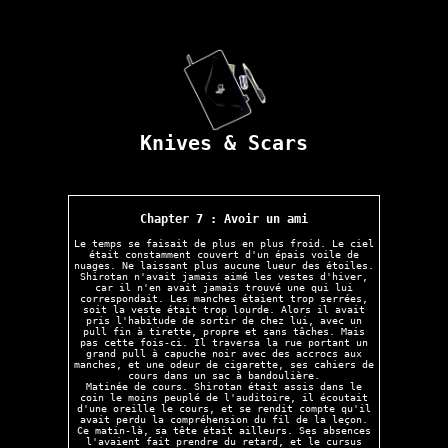
Knives & Scars
Chapter 7 : Avoir un ami
Le temps se faisait de plus en plus froid. Le ciel
était constamment couvert d'un épais voile de
nuages. Ne laissant plus aucune lueur des étoiles.
Shirotan n'avait jamais aimé les vestes d'hiver,
car il n'en avait jamais trouvé une qui lui
correspondait. Les manches étaient trop serrées,
soit la veste était trop lourde. Alors il avait
pris l'habitude de sortir de chez lui, avec un
pull fin à tirette, propre et sans tâches. Mais
pas cette fois-ci. Il traversa la rue portant un
grand pull à capuche noir avec des accrocs aux
manches, et une odeur de cigarette, ses cahiers de
cours dans un sac à bandoulière.
Matinée de cours. Shirotan était assis dans le
coin le moins peuplé de l'auditoire, il écoutait
d'une oreille le cours, et se rendit compte qu'il
avait perdu la compréhension du fil de la leçon.
Ce matin-là, sa tête était ailleurs. Ses absences
l'avaient fait prendre du retard, et le cursus